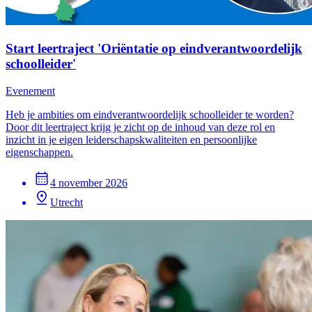
Start leertraject 'Oriëntatie op eindverantwoordelijk
schoolleider'
Evenement
Heb je ambities om eindverantwoordelijk schoolleider te worden?
Door dit leertraject krijg je zicht op de inhoud van deze rol en
inzicht in je eigen leiderschapskwaliteiten en persoonlijke
eigenschappen.
4 november 2026
Utrecht