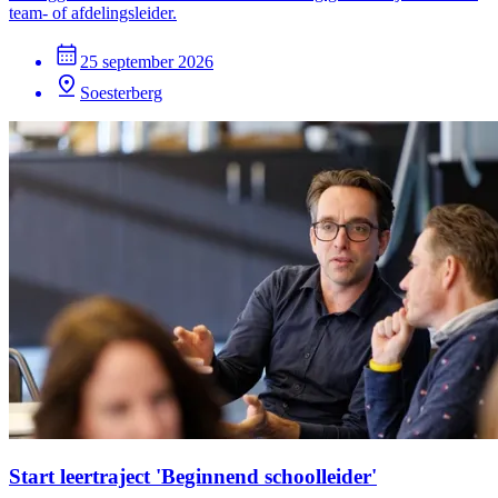
team- of afdelingsleider.
25 september 2026
Soesterberg
Start leertraject 'Beginnend schoolleider'