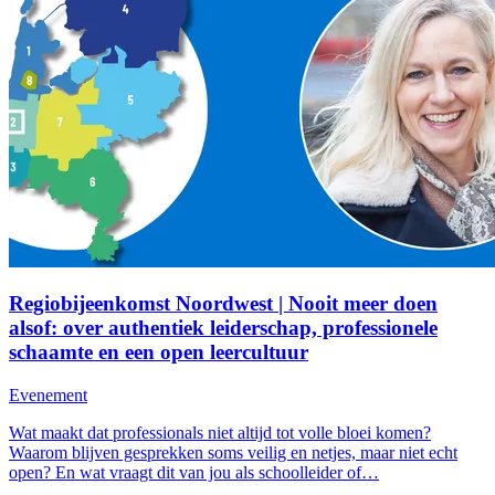
Regiobijeenkomst Noordwest | Nooit meer doen
alsof: over authentiek leiderschap, professionele
schaamte en een open leercultuur
Evenement
Wat maakt dat professionals niet altijd tot volle bloei komen?
Waarom blijven gesprekken soms veilig en netjes, maar niet echt
open? En wat vraagt dit van jou als schoolleider of…