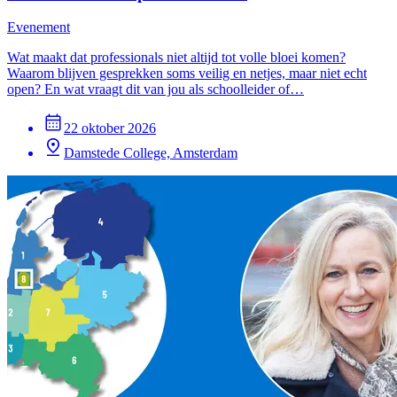
Evenement
Wat maakt dat professionals niet altijd tot volle bloei komen?
Waarom blijven gesprekken soms veilig en netjes, maar niet echt
open? En wat vraagt dit van jou als schoolleider of…
22 oktober 2026
Damstede College, Amsterdam