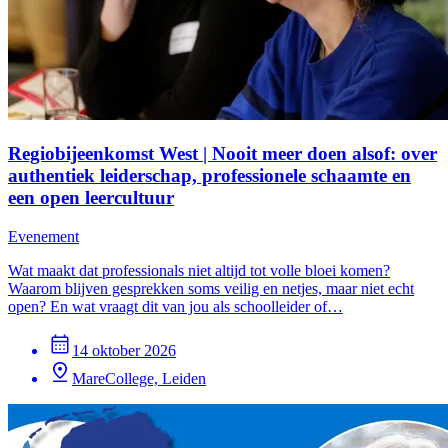
Regiobijeenkomst West | Nooit meer doen alsof: over
authentiek leiderschap, professionele schaamte en
een open leercultuur
Evenement
Wat maakt dat professionals niet altijd tot volle bloei komen?
Waarom blijven gesprekken soms veilig en netjes, maar niet echt
open? En wat vraagt dit van jou als schoolleider of…
14 oktober 2026
MareCollege, Leiden