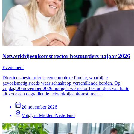
Netwerkbijeenkomst rector-bestuurders najaar 2026
Evenement
Directeur-bestuurder is een complexe functie, waarbij je
gevoelsmatig steeds weer schaakt op verschillende borden. Op
vrijdag 20 november 2026 nodigen we rector-bestuurders van harte
uit voor een dagvullende netwerkbijeenkomst, met…
20 november 2026
Volgt, in Midden-Nederland