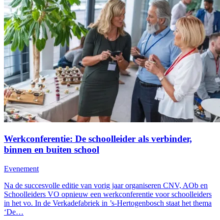
Werkconferentie: De schoolleider als verbinder,
binnen en buiten school
Evenement
Na de succesvolle editie van vorig jaar organiseren CNV, AOb en
Schoolleiders VO opnieuw een werkconferentie voor schoolleiders
in het vo. In de Verkadefabriek in ’s-Hertogenbosch staat het thema
‘De…