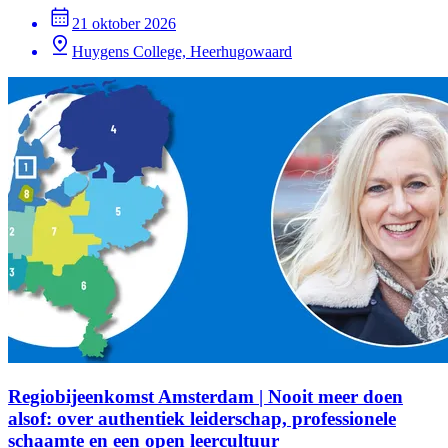
21 oktober 2026
Huygens College, Heerhugowaard
Regiobijeenkomst Amsterdam | Nooit meer doen
alsof: over authentiek leiderschap, professionele
schaamte en een open leercultuur