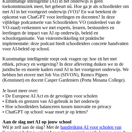
Kunstmatige intelligentie (AI) in het onderwijs is geen
toekomstmuziek meer, het gebeurt nú. Hoe ga je als schoolleider om
met AI in het voortgezet onderwijs (VO)? En wat betekent de
opkomst van ChatGPT voor leerlingen en docenten? In deze
vijfdelige podcastserie van Schoolleiders VO (onderdeel van de
VO-raad) verkennen we met experts, leraren, bestuurders en
leerlingen de impact van AI op onderwijs, beleid en
schoolorganisatie. Van visieontwikkeling tot praktische
implementatie: deze podcast biedt schoolleiders concrete handvatten
voor AI-beleid op school.
Kunstmatige intelligentie roept ook vragen op: hoe zit het met
ethiek, privacy en wetgeving? In deze aflevering duiken we in de
juridische en morele kaders rond AI in het voortgezet onderwijs. We
hebben het erover met Job Vos (SIVON), Remco Pijpers
(Kennisnet) en docent Casper Gardeniers (Porta Mosana College).
Je hoort meer over:
• De Europese AI Act en de gevolgen voor scholen
• Ethiek en grenzen van AI-gebruik in het onderwijs
• Hoe schoolleiders balanceren tussen innovatie en privacy
• ChatGPT op school: waar moet je op letten?
Aan de slag met AI op jouw school
Wil je zelf aan de slag? Met de
handreiking AI voor scholen van